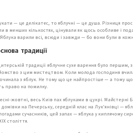
кати — це делікатес, то яблучні — це душа. Різниця прост
ли в менших кількостях, цінували як щось особливе і под
 Яблука варили всі, всюди і завжди — бо вони були в кож
снова традиції
дитерській традиції яблучне сухе варення було першим, з
йомство з цим мистецтвом. Коли молода господиня вчил
очинала з яблук. Не тому що це найпростіше — а тому щ
ть право на помилку.
есні-жовтні, весь Київ пах яблуками в цукрі. Майстерні Б
 домівки на Печерську, середній клас на Лук'янівці — яб
спогадами сучасників, цей запах — яблука у киплячому сиро
XIX століття.