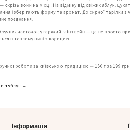
— скрізь вони на місці. На відміну від свіжих яблук, цук
ікання і зберігають форму та аромат. До сирної тарілки з
чне поєднання.
блучних часточок у гарячий глінтвейн — це не просто при
ься в теплому вині з корицею.
ручної роботи за київською традицією — 150 г за 199 грн
и з яблук →
Інформація