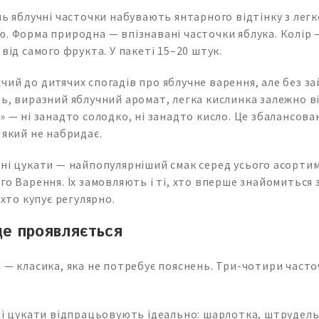
нь яблучні часточки набувають янтарного відтінку з лег
. Форма природна — впізнавані часточки яблука. Колір 
 від самого фрукта. У пакеті 15–20 штук.
ий до дитячих спогадів про яблучне варення, але без за
ь, виразний яблучний аромат, легка кислинка залежно ві
» — ні занадто солодко, ні занадто кисло. Це збалансова
 який не набридає.
чні цукати — найпопулярніший смак серед усього асорти
го Варення. Їх замовляють і ті, хто вперше знайомиться 
 хто купує регулярно.
е проявляється
 — класика, яка не потребує пояснень. Три-чотири часто
ні цукати відпрацьовують ідеально: шарлотка, штрудель,