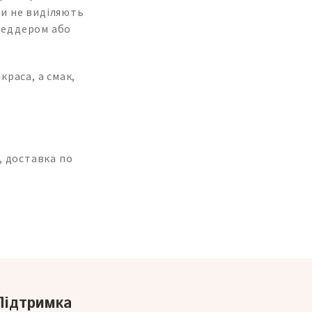
ати не виділяють
 чеддером або
краса, а смак,
, доставка по
Підтримка