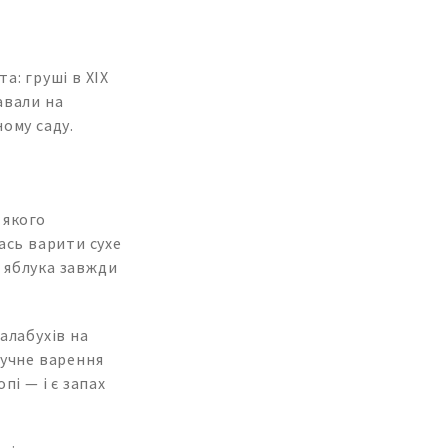
а: груші в XIX
авали на
ному саду.
 якого
ась варити сухе
о яблука завжди
алабухів на
лучне варення
пі — і є запах