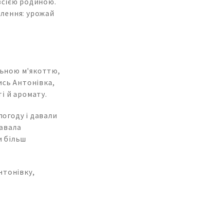
всією родиною.
млення: урожай
ільною м'якоттю,
ись Антонівка,
і й аромату.
погоду і давали
тавала
и більш
нтонівку,