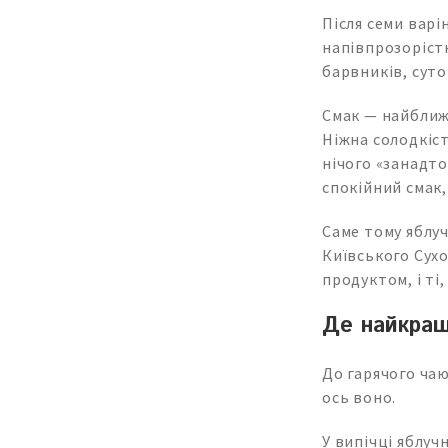
Після семи варі
напівпрозорістю
барвників, суто
Смак — найближч
Ніжна солодкіст
нічого «занадто
спокійний смак,
Саме тому яблу
Київського Сухо
продуктом, і ті,
Де найкращ
До гарячого чаю
ось воно.
У випічці яблуч