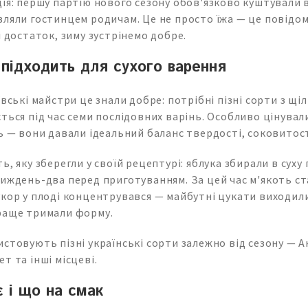
ція: першу партію нового сезону обов'язково куштували 
вляли гостинцем родичам. Це не просто їжа — це повідо
і достаток, зиму зустрінемо добре.
 підходить для сухого варення
ївські майстри це знали добре: потрібні пізні сорти з щ
ться під час семи послідовних варінь. Особливо цінувал
ь — вони давали ідеальний баланс твердості, соковитост
ь, яку зберегли у своїй рецептурі: яблука збирали в суху 
тиждень-два перед приготуванням. За цей час м'якоть с
укор у плоді концентрувався — майбутні цукати виходил
раще тримали форму.
стовують пізні українські сорти залежно від сезону — А
т та інші місцеві.
є і що на смак