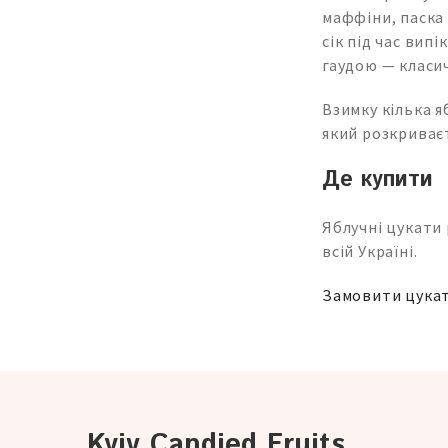
маффіни, паска 
сік під час вип
гаудою — класи
Взимку кілька я
який розкриваєт
Де купити
Яблучні цукати 
всій Україні.
Замовити цукат
Kyiv Candied Fruits