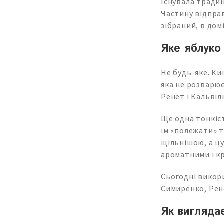
Існувала тради
Частину відпра
зібраний, в дом
Яке яблуко
Не будь-яке. Ки
яка не розварює
Ренет і Кальвіл
Ще одна тонкіст
їм «полежати» 
щільнішою, а ц
ароматними і к
Сьогодні викори
Симиренко, Рене
Як вигляда