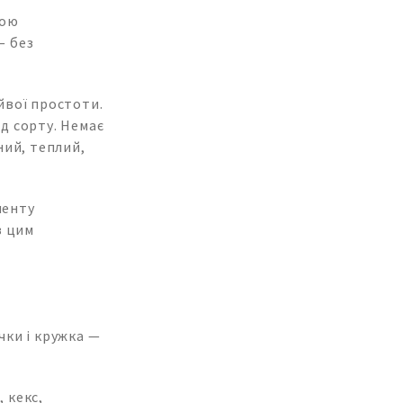
кою
— без
йвої простоти.
д сорту. Немає
ний, теплий,
менту
з цим
чки і кружка —
 кекс,