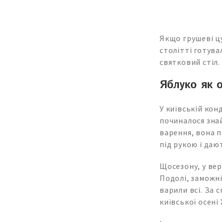
Якщо грушеві цу
столітті готува
святковий стіл.
Яблуко як о
У київській кон
починалося зна
варення, вона п
під рукою і даю
Щосезону, у вер
Подолі, заможні
варили всі. За 
київської осені 