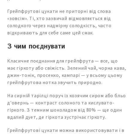
Грейпфрутові цукати не приторні від слова
«зовсім». Ті, хто зазвичай відмовляється від
солодкого через надмірну солодкість, часто
відкривають для себе саме цей смак.
З чим поєднувати
Класичне поєднання для грейпфрута — все, що
має гіркоту або свіжість. Зелений чай, чорна кава,
джин-тонік, просекко, кампарі — у всьому цьому
грейпфрутова нотка звучить природно.
На сирній тарілці поруч із козячим сиром або бльо
д'овернь — контраст солоного та кислувато-
гіркого. З темним шоколадом від 80% — ще один
вдалий дует, де гіркота зустрічає гіркоту.
Грейпфрутові цукати можна використовувати і в