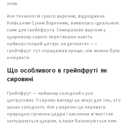
знав.
Але технологія сухого варення, відроджена
Київським Сухим Варенням, виявилась ідеальною
саме для грейпфрута. Семиразове варіння у
цукровому сиропі перетворює навіть
найжорсткіший цитрус на делікатес — і
грейпфрут тут спрацював краще, ніж можна було
очікувати.
Що особливого в грейпфруті як
сировині
Грейпфрут — найменш солодкий з усіх
цитрусових. У сирому вигляді це мінус для тих, хто
шукає солодкого. Але у варенні це перевага:
природна гірчинка цедри і кислинка м'якоті не
заглушаються цукром, а лише балансуються ним.