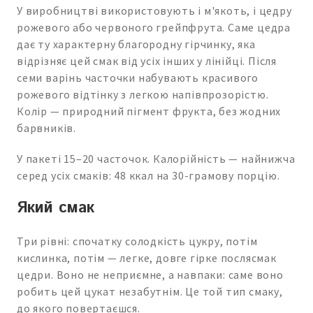
У виробництві використовують і м'якоть, і цедру
рожевого або червоного грейпфрута. Саме цедра
дає ту характерну благородну гірчинку, яка
відрізняє цей смак від усіх інших у лінійці. Після
семи варінь часточки набувають красивого
рожевого відтінку з легкою напівпрозорістю.
Колір — природний пігмент фрукта, без жодних
барвників.
У пакеті 15–20 часточок. Калорійність — найнижча
серед усіх смаків: 48 ккал на 30-грамову порцію.
Який смак
Три рівні: спочатку солодкість цукру, потім
кислинка, потім — легке, довге гірке послясмак
цедри. Воно не неприємне, а навпаки: саме воно
робить цей цукат незабутнім. Це той тип смаку,
до якого повертаєшся.