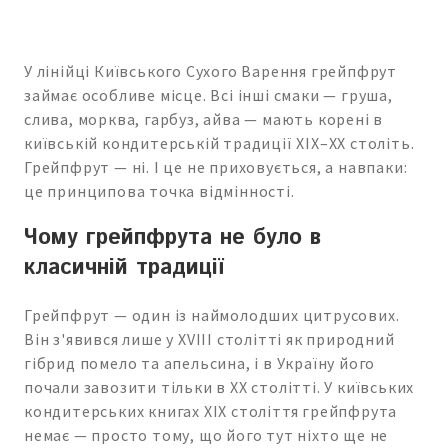
У лінійці Київського Сухого Варення грейпфрут
займає особливе місце. Всі інші смаки — груша,
слива, морква, гарбуз, айва — мають корені в
київській кондитерській традиції XIX–XX століть.
Грейпфрут — ні. І це не приховується, а навпаки:
це принципова точка відмінності.
Чому грейпфрута не було в
класичній традиції
Грейпфрут — один із наймолодших цитрусових.
Він з'явився лише у XVIII столітті як природний
гібрид помело та апельсина, і в Україну його
почали завозити тільки в XX столітті. У київських
кондитерських книгах XIX століття грейпфрута
немає — просто тому, що його тут ніхто ще не