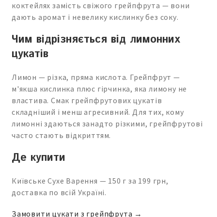
коктейлях замість свіжого грейпфрута — вони
дають аромат і невелику кислинку без соку.
Чим відрізняється від лимонних
цукатів
Лимон — різка, пряма кислота. Грейпфрут —
м'якша кислинка плюс гірчинка, яка лимону не
властива. Смак грейпфрутових цукатів
складніший і менш агресивний. Для тих, кому
лимонні здаються занадто різкими, грейпфрутові
часто стають відкриттям.
Де купити
Київське Сухе Варення — 150 г за 199 грн,
доставка по всій Україні.
Замовити цукати з грейпфрута →