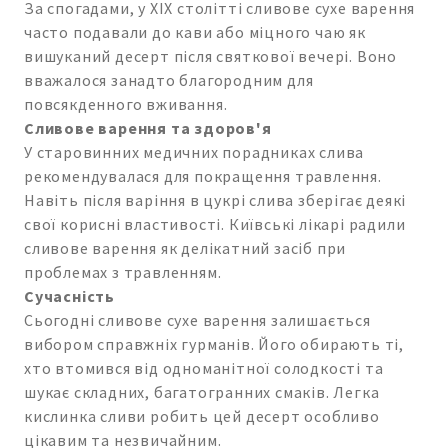
За спогадами, у XIX столітті сливове сухе варення
часто подавали до кави або міцного чаю як
вишуканий десерт після святкової вечері. Воно
вважалося занадто благородним для
повсякденного вживання.
Сливове варення та здоров'я
У старовинних медичних порадниках слива
рекомендувалася для покращення травлення.
Навіть після варіння в цукрі слива зберігає деякі
свої корисні властивості. Київські лікарі радили
сливове варення як делікатний засіб при
проблемах з травленням.
Сучасність
Сьогодні сливове сухе варення залишається
вибором справжніх гурманів. Його обирають ті,
хто втомився від одноманітної солодкості та
шукає складних, багатогранних смаків. Легка
кислинка сливи робить цей десерт особливо
цікавим та незвичайним.