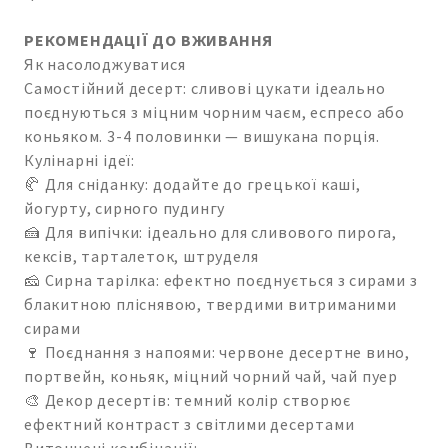
РЕКОМЕНДАЦІЇ ДО ВЖИВАННЯ
Як насолоджуватися
Самостійний десерт: сливові цукати ідеально
поєднуються з міцним чорним чаєм, еспресо або
коньяком. 3-4 половинки — вишукана порція.
Кулінарні ідеї:
🥐 Для сніданку: додайте до грецької каші,
йогурту, сирного пудингу
🍰 Для випічки: ідеально для сливового пирога,
кексів, тарталеток, штруделя
🧀 Сирна тарілка: ефектно поєднується з сирами з
блакитною пліснявою, твердими витриманими
сирами
🍷 Поєднання з напоями: червоне десертне вино,
портвейн, коньяк, міцний чорний чай, чай пуер
🎨 Декор десертів: темний колір створює
ефектний контраст з світлими десертами
Витончені комбінації: