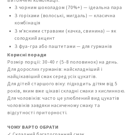
З чорним шоколадом (70%+) — ідеальна пара
З горіхами (волоські, мигдаль) — класична
комбінація
З м'ясними стравами (качка, свинина) — як
солодкий акцент
З фуа-гра або паштетами — для гурманів
Корисні поради
Розмір порції: 30-40 г (5-8 половинок) на день.
Для дорослих гурманів: найскладніший і
найцікавіший смак серед усіх цукатів.
Для дітей старшого віку: підходить дітям від 5
років, яким вже цікаві складні смаки з кислинкою.
Для чоловіків: часто це улюблений вид цукатів
чоловіків завдяки насиченому смаку та
відсутності приторності.
ЧОМУ ВАРТО ОБРАТИ
✓ Складний багатогранний смак