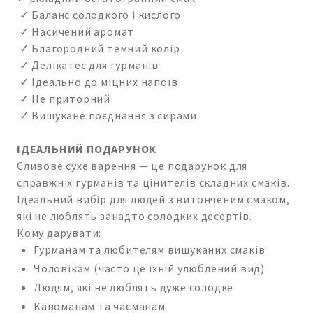
✓ Баланс солодкого і кислого
✓ Насичений аромат
✓ Благородний темний колір
✓ Делікатес для гурманів
✓ Ідеально до міцних напоїв
✓ Не приторний
✓ Вишукане поєднання з сирами
ІДЕАЛЬНИЙ ПОДАРУНОК
Сливове сухе варення — це подарунок для
справжніх гурманів та цінителів складних смаків.
Ідеальний вибір для людей з витонченим смаком,
які не люблять занадто солодких десертів.
Кому дарувати:
Гурманам та любителям вишуканих смаків
Чоловікам (часто це їхній улюблений вид)
Людям, які не люблять дуже солодке
Кавоманам та чаєманам