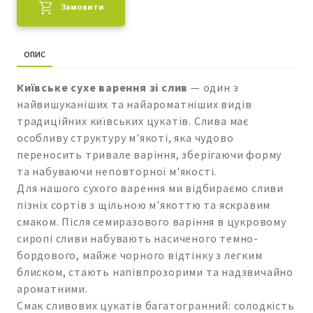
Замовити
ОПИС
Київське сухе варення зі слив
— один з
найвишуканіших та найароматніших видів
традиційних київських цукатів. Слива має
особливу структуру м'якоті, яка чудово
переносить тривале варіння, зберігаючи форму
та набуваючи неповторної м'якості.
Для нашого сухого варення ми відбираємо сливи
пізніх сортів з щільною м'якоттю та яскравим
смаком. Після семиразового варіння в цукровому
сиропі сливи набувають насиченого темно-
бордового, майже чорного відтінку з легким
блиском, стають напівпрозорими та надзвичайно
ароматними.
Смак сливових цукатів багатогранний: солодкість