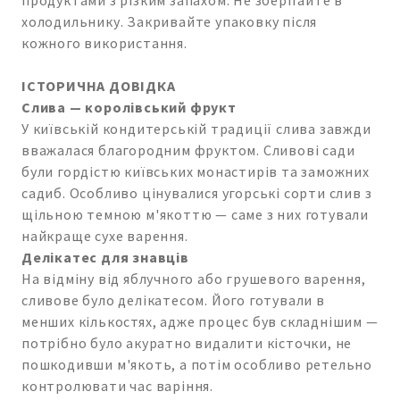
холодильнику. Закривайте упаковку після
кожного використання.
ІСТОРИЧНА ДОВІДКА
Слива — королівський фрукт
У київській кондитерській традиції слива завжди
вважалася благородним фруктом. Сливові сади
були гордістю київських монастирів та заможних
садиб. Особливо цінувалися угорські сорти слив з
щільною темною м'якоттю — саме з них готували
найкраще сухе варення.
Делікатес для знавців
На відміну від яблучного або грушевого варення,
сливове було делікатесом. Його готували в
менших кількостях, адже процес був складнішим —
потрібно було акуратно видалити кісточки, не
пошкодивши м'якоть, а потім особливо ретельно
контролювати час варіння.